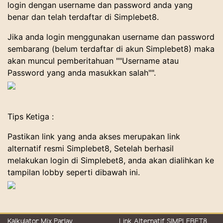
login dengan username dan password anda yang
benar dan telah terdaftar di Simplebet8.
Jika anda login menggunakan username dan password
sembarang (belum terdaftar di akun Simplebet8) maka
akan muncul pemberitahuan ""Username atau
Password yang anda masukkan salah"".
Tips Ketiga :
Pastikan link yang anda akses merupakan link
alternatif resmi Simplebet8, Setelah berhasil
melakukan login di Simplebet8, anda akan dialihkan ke
tampilan lobby seperti dibawah ini.
Kalkulator Mix Parlay
Link Alternatif SIMPLEBET8